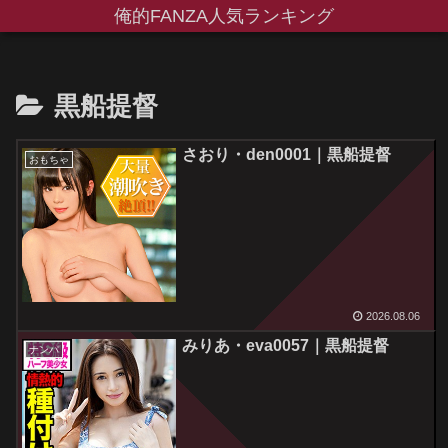
俺的FANZA人気ランキング
黒船提督
さおり・den0001｜黒船提督
おもちゃ
2026.08.06
みりあ・eva0057｜黒船提督
ナンパ