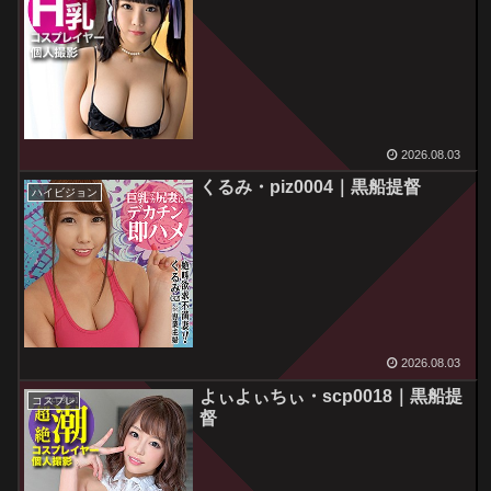
2026.08.03
くるみ・piz0004｜黒船提督
ハイビジョン
2026.08.03
よぃよぃちぃ・scp0018｜黒船提
コスプレ
督