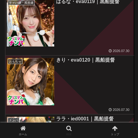
はるな・eva0119｜黒船提督
キャバ嬢・風俗嬢
2026.07.30
きり・eva0120｜黒船提督
おもちゃ
2026.07.30
ララ・ied0001｜黒船提督
ナンパ
ホーム
検索
トップ